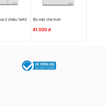
+
+
ba 2 chiều 16AX
Bộ mặt che trơn
Bộ công t
41.000
đ
189.00