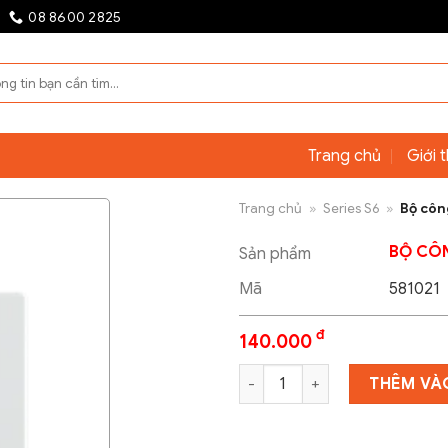
08 8600 2825
Trang chủ
Giới 
Trang chủ
»
Series S6
»
Bộ côn
BỘ CÔN
Sản phẩm
Mã
581021
đ
140.000
Bộ công tắc đôi 1 chiều 16AX 
THÊM VÀ