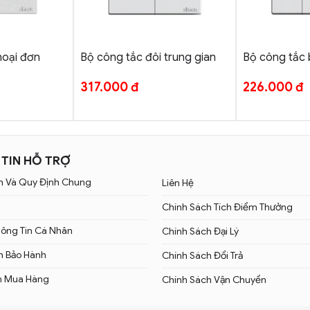
+
+
hoại đơn
Bộ công tắc đôi trung gian
Bộ công tắc 
317.000
đ
226.000
đ
TIN HỖ TRỢ
h Và Quy Định Chung
Liên Hệ
Chính Sách Tích Điểm Thưởng
hông Tin Cá Nhân
Chính Sách Đại Lý
h Bảo Hành
Chính Sách Đổi Trả
n Mua Hàng
Chính Sách Vận Chuyển