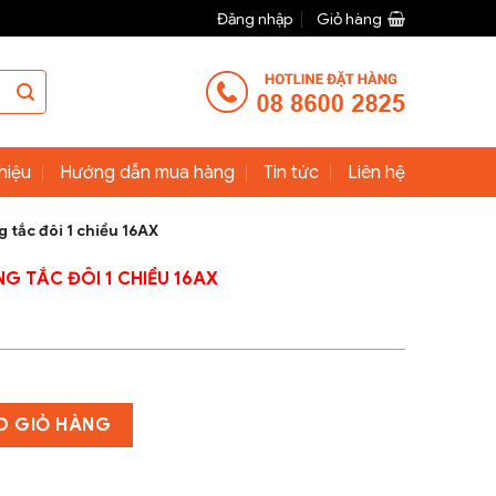
Đăng nhập
Giỏ hàng
thiệu
Hướng dẫn mua hàng
Tin tức
Liên hệ
g tắc đôi 1 chiều 16AX
G TẮC ĐÔI 1 CHIỀU 16AX
số lượng
O GIỎ HÀNG