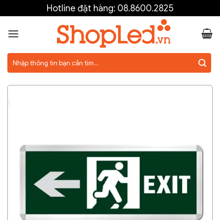
Skip
Hotline đặt hàng:
08.8600.2825
to
content
Tìm
kiếm: