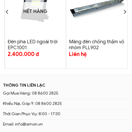
HẾT HÀNG
ỏ
Đèn pha LED ngoài trời
Máng đèn chống thấm vỏ
EPC1001
nhôm PLL902
2.400.000
đ
Liên hệ
THÔNG TIN LIÊN LẠC
Gọi Mua Hàng: 08 8600 2825
Khiếu Nại, Góp Ý: 08 8600 2825
Thời Gian Phục Vụ: 8:00 - 17:30
Email: info@simon.vn