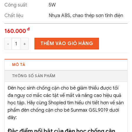
Công suất
5W
Chất liệu
Nhựa ABS, chao thép sơn tĩnh điện
đ
160.000
Đèn học chống cận cho bé Sunmax GSL9019 số lượng
THÊM VÀO GIỎ HÀNG
MÔ TẢ
THÔNG SỐ SẢN PHẨM
Đèn học sinh chống cận cho bé giảm thiểu được tối
đa nguy cơ mắc các tật về mắt và nâng cao hiệu quả
học tập. Hãy cùng Shopled tìm hiểu chi tiết hơn về sản
phẩm đèn chống cận cho bé Sunmax GSL9019 dưới
đây:
Đặc điểm nổi bật của đèn học chống cận