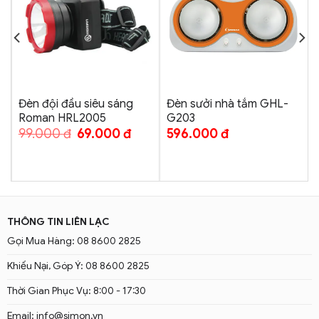
Đèn đội đầu siêu sáng
Đèn sưởi nhà tắm GHL-
Roman HRL2005
G203
99.000
đ
69.000
đ
596.000
đ
THÔNG TIN LIÊN LẠC
Gọi Mua Hàng: 08 8600 2825
Khiếu Nại, Góp Ý: 08 8600 2825
Thời Gian Phục Vụ: 8:00 - 17:30
Email: info@simon.vn