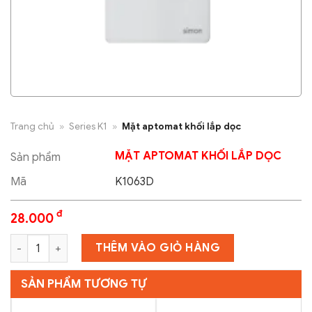
Trang chủ
»
Series K1
»
Mặt aptomat khối lắp dọc
MẶT APTOMAT KHỐI LẮP DỌC
Sản phẩm
Mã
K1063D
đ
28.000
Mặt aptomat khối lắp dọc số lượng
THÊM VÀO GIỎ HÀNG
SẢN PHẨM TƯƠNG TỰ