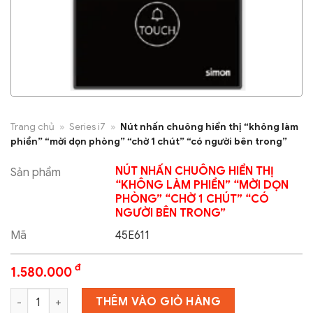
Trang chủ
»
Series i7
»
Nút nhấn chuông hiển thị “không làm
phiền” “mời dọn phòng” “chờ 1 chút” “có người bên trong”
NÚT NHẤN CHUÔNG HIỂN THỊ
Sản phẩm
“KHÔNG LÀM PHIỀN” “MỜI DỌN
PHÒNG” “CHỜ 1 CHÚT” “CÓ
NGƯỜI BÊN TRONG”
Mã
45E611
đ
1.580.000
Nút nhấn chuông hiển thị "không làm phiền" "mời dọn phòng" 
THÊM VÀO GIỎ HÀNG