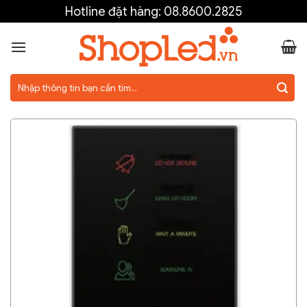
Skip
Hotline đặt hàng:
08.8600.2825
to
content
Tìm
kiếm: