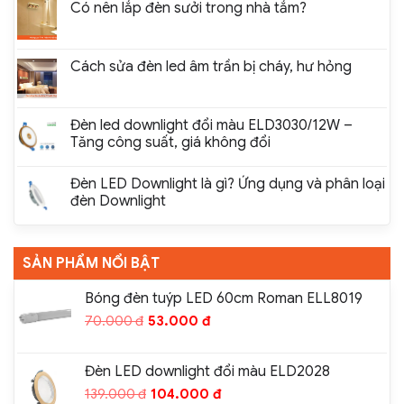
Có nên lắp đèn sưởi trong nhà tắm?
Cách sửa đèn led âm trần bị cháy, hư hỏng
Đèn led downlight đổi màu ELD3030/12W –
Tăng công suất, giá không đổi
Đèn LED Downlight là gì? Ứng dụng và phân loại
đèn Downlight
SẢN PHẨM NỔI BẬT
Bóng đèn tuýp LED 60cm Roman ELL8019
70.000
đ
53.000
đ
Đèn LED downlight đổi màu ELD2028
139.000
đ
104.000
đ