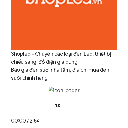
Shopled - Chuyên các loại đèn Led, thiết bị
chiếu sáng, đồ điện gia dụng
Báo giá đèn sưởi nhà tắm, địa chỉ mua đèn
sưởi chính hãng
PLAY
PAUSE
1X
EPISODE
EPISODE
MUTE/UNMUTE
REWIND
FAST
00:00
/
2:54
EPISODE
10
FORWARD