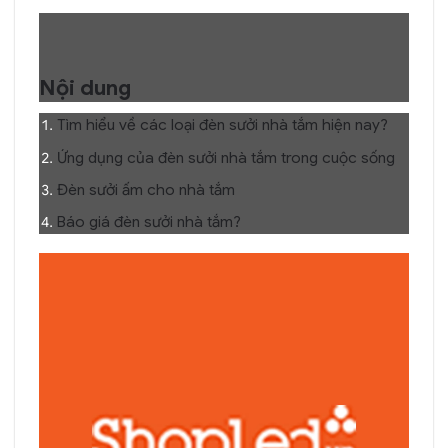
Nội dung
Tìm hiểu về các loại đèn sưởi nhà tắm hiện nay?
Ứng dụng của đèn sưởi nhà tắm trong cuộc sống
Đèn sưởi ấm cho nhà tắm
Báo giá đèn sưởi nhà tắm?