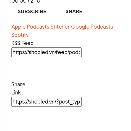
00:00
/
2:10
EPISODE
10
FORWARD
SUBSCRIBE
SHARE
SECONDS
30
Apple Podcasts
Stitcher
Google Podcasts
SECONDS
Spotify
RSS Feed
Share
Link