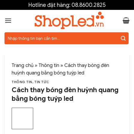
Skip
Hotline đặt hàng:
08.8600.2825
to
content
Tìm
kiếm:
Trang chủ
»
Thông tin
»
Cách thay bóng đèn
huỳnh quang bằng bóng tuýp led
THÔNG TIN
,
TIN TỨC
Cách thay bóng đèn huỳnh quang
bằng bóng tuýp led