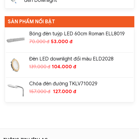
đèn Downlight
SẢN PHẨM NỔI BẬT
Bóng đèn tuýp LED 60cm Roman ELL8019
70.000
đ
53.000
đ
Đèn LED downlight đổi màu ELD2028
139.000
đ
104.000
đ
Chóa đèn đường TKLV710029
157.000
đ
127.000
đ