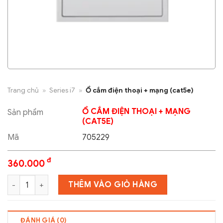
Trang chủ
»
Series i7
»
Ổ cắm điện thoại + mạng (cat5e)
Ổ CẮM ĐIỆN THOẠI + MẠNG
Sản phẩm
(CAT5E)
Mã
705229
đ
360.000
Ổ cắm điện thoại + mạng (cat5e) số lượng
THÊM VÀO GIỎ HÀNG
ĐÁNH GIÁ (0)